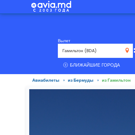
Вылет
BDA
БЛИЖАЙШИЕ ГОРОДА
Авиабилеты
»
из Бермуды
»
из Гамильтон