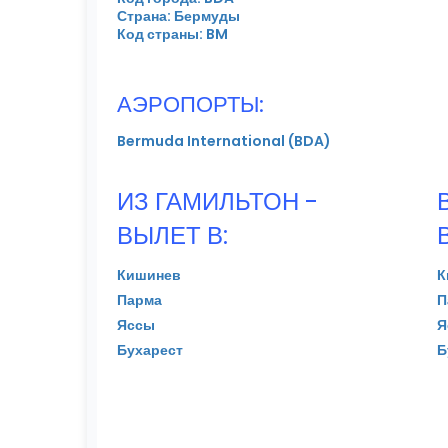
Страна: Бермуды
Код страны: BM
АЭРОПОРТЫ:
Bermuda International (BDA)
ИЗ ГАМИЛЬТОН -
ВЫЛЕТ В:
Кишинев
К
Парма
П
Яссы
Я
Бухарест
Б