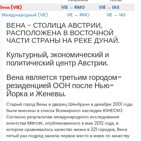
Вена (VIE)
VIE → RMO
VIE → IAS
Международный (VIE)
VIE → RMO
VIE → IAS
ВЕНА - СТОЛИЦА АВСТРИИ,
РАСПОЛОЖЕНА В ВОСТОЧНОЙ
ЧАСТИ СТРАНЫ НА РЕКЕ ДУНАЙ.
Культурный, экономический и
политический центр Австрии.
Вена является третьим городом-
резиденцией ООН после Нью-
Йорка и Женевы.
Старый город Вены и дворец Шёнбрунн в декабре 2001 года
были внесены в список Всемирного наследия ЮНЕСКО.
Согласно результатам международного исследования
агентства Mercer, опубликованного в мае 2012 года, в
котором сравнивалось качество жизни в 221 городов, Вена
пятый раз подряд заняла первое место в мире по качеству