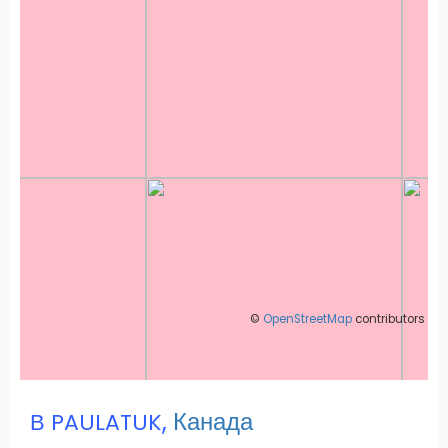
©
OpenStreetMap
contributors
,
Канада
В PAULATUK