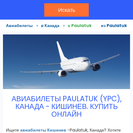
Искать
Авиабилеты
»
в Канада
»
в Paulatuk
из Paulatuk
АВИАБИЛЕТЫ PAULATUK (YPC),
КАНАДА - КИШИНЕВ. КУПИТЬ
ОНЛАЙН
Ищите
авиабилеты Кишинев
-Paulatuk, Канада? Хотите