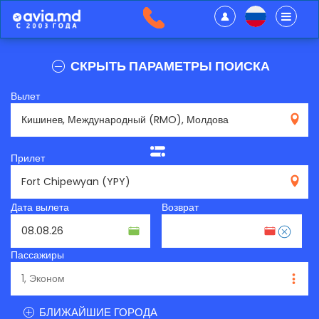
СКРЫТЬ ПАРАМЕТРЫ ПОИСКА
Вылет
RMO
Прилет
YPY
Дата вылета
Возврат
Пассажиры
БЛИЖАЙШИЕ ГОРОДА