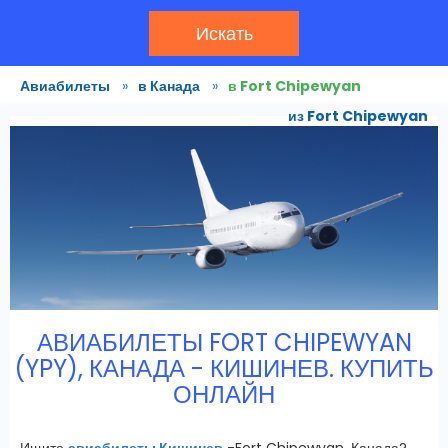
Искать
Авиабилеты
»
в Канада
»
в Fort Chipewyan
из Fort Chipewyan
АВИАБИЛЕТЫ FORT CHIPEWYAN
(YPY), КАНАДА - КИШИНЕВ. КУПИТЬ
ОНЛАЙН
Ищите
авиабилеты Кишинев
-Fort Chipewyan, Канада?