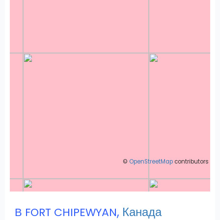
©
OpenStreetMap
contributors
,
Канада
В FORT CHIPEWYAN