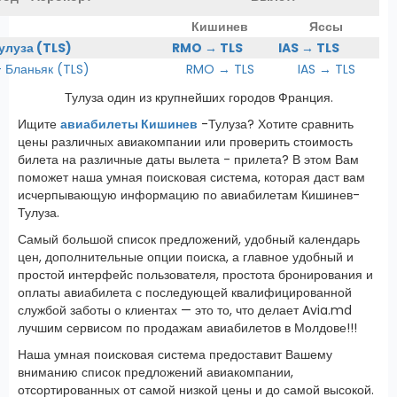
Кишинев
Яссы
Тулуза (TLS)
RMO → TLS
IAS → TLS
Бланьяк (TLS)
RMO → TLS
IAS → TLS
Тулуза один из крупнейших городов Франция.
Ищите
авиабилеты Кишинев
-Тулуза? Хотите сравнить
цены различных авиакомпании или проверить стоимость
билета на различные даты вылета - прилета? В этом Вам
поможет наша умная поисковая система, которая даст вам
исчерпывающую информацию по авиабилетам Кишинев-
Тулуза.
Самый большой список предложений, удобный календарь
цен, дополнительные опции поиска, а главное удобный и
простой интерфейс пользователя, простота бронирования и
оплаты авиабилета с последующей квалифицированной
службой заботы о клиентах — это то, что делает Avia.md
лучшим сервисом по продажам авиабилетов в Молдове!!!
Наша умная поисковая система предоставит Вашему
вниманию список предложений авиакомпании,
отсортированных от самой низкой цены и до самой высокой.