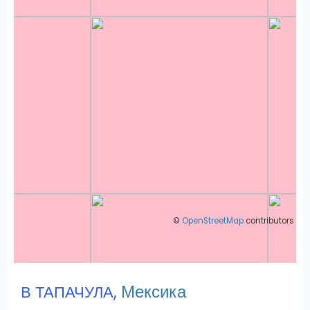
©
OpenStreetMap
contributors
,
Мексика
В ТАПАЧУЛА