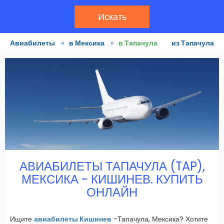
Искать
Авиабилеты
»
в Мексика
»
в Тапачула
из Тапачула
АВИАБИЛЕТЫ ТАПАЧУЛА (TAP),
МЕКСИКА - КИШИНЕВ. КУПИТЬ
ОНЛАЙН
Ищите
авиабилеты Кишинев
-Тапачула, Мексика? Хотите