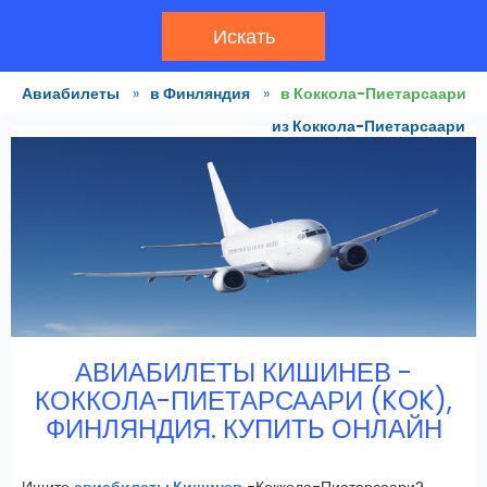
Искать
Авиабилеты
»
в Финляндия
»
в Коккола-Пиетарсаари
из Коккола-Пиетарсаари
АВИАБИЛЕТЫ КИШИНЕВ -
КОККОЛА-ПИЕТАРСААРИ (KOK),
ФИНЛЯНДИЯ. КУПИТЬ ОНЛАЙН
Ищите
авиабилеты Кишинев
-Коккола-Пиетарсаари?