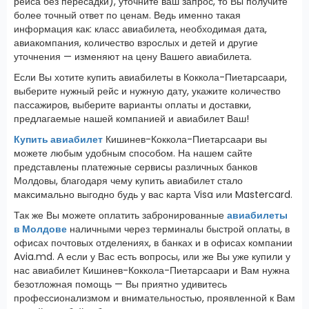
рейса без пересадки), уточните ваш запрос, то Вы получите
более точный ответ по ценам. Ведь именно такая
информация как: класс авиабилета, необходимая дата,
авиакомпания, количество взрослых и детей и другие
уточнения — изменяют на цену Вашего авиабилета.
Если Вы хотите купить авиабилеты в Коккола-Пиетарсаари,
выберите нужный рейс и нужную дату, укажите количество
пассажиров, выберите варианты оплаты и доставки,
предлагаемые нашей компанией и авиабилет Ваш!
Купить авиабилет
Кишинев-Коккола-Пиетарсаари вы
можете любым удобным способом. На нашем сайте
представлены платежные сервисы различных банков
Молдовы, благодаря чему купить авиабилет стало
максимально выгодно будь у вас карта Visa или Mastercard.
Так же Вы можете оплатить забронированные
авиабилеты
в Молдове
наличными через терминалы быстрой оплаты, в
офисах почтовых отделениях, в банках и в офисах компании
Avia.md. А если у Вас есть вопросы, или же Вы уже купили у
нас авиабилет Кишинев-Коккола-Пиетарсаари и Вам нужна
безотложная помощь — Вы приятно удивитесь
профессионализмом и внимательностью, проявленной к Вам