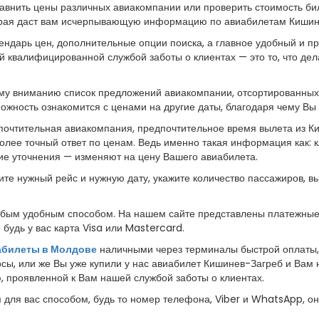
авнить цены различных авиакомпании или проверить стоимость би
орая даст вам исчерпывающую информацию по авиабилетам Кишин
ндарь цен, дополнительные опции поиска, а главное удобный и пр
 квалифицированной службой заботы о клиентах — это то, что де
у вниманию список предложений авиакомпании, отсортированных о
можность ознакомится с ценами на другие даты, благодаря чему 
очтительная авиакомпания, предпочтительное время вылета из Ки
более точный ответ по ценам. Ведь именно такая информация как: 
гие уточнения — изменяют на цену Вашего авиабилета.
ите нужный рейс и нужную дату, укажите количество пассажиров, в
ым удобным способом. На нашем сайте представлены платежные 
будь у вас карта Visa или Mastercard.
абилеты в Молдове
наличными через терминалы быстрой оплаты, в
росы, или же Вы уже купили у нас авиабилет Кишинев-Загреб и Ва
 проявленной к Вам нашей службой заботы о клиентах.
для вас способом, будь то номер телефона, Viber и WhatsApp, он