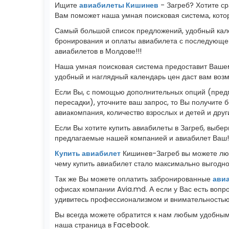
Ищите
авиабилеты Кишинев
- Загреб? Хотите ср
Вам поможет наша умная поисковая система, кот
Самый большой список предложений, удобный кале
бронирования и оплаты авиабилета с последующей
авиабилетов в Молдове!!!
Наша умная поисковая система предоставит Вашем
удобный и наглядный календарь цен даст вам воз
Если Вы, с помощью дополнительных опций (предп
пересадки), уточните ваш запрос, то Вы получите 
авиакомпания, количество взрослых и детей и дру
Если Вы хотите купить авиабилеты в Загреб, выбер
предлагаемые нашей компанией и авиабилет Ваш!
Купить авиабилет
Кишинев-Загреб вы можете люб
чему купить авиабилет стало максимально выгодно 
Так же Вы можете оплатить забронированные
ави
офисах компании Avia.md. А если у Вас есть воп
удивитесь профессионализмом и внимательностью,
Вы всегда можете обратится к нам любым удобным 
наша страница в Facebook.