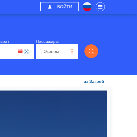
ВОЙТИ
зврат
Пассажиры
из Загреб