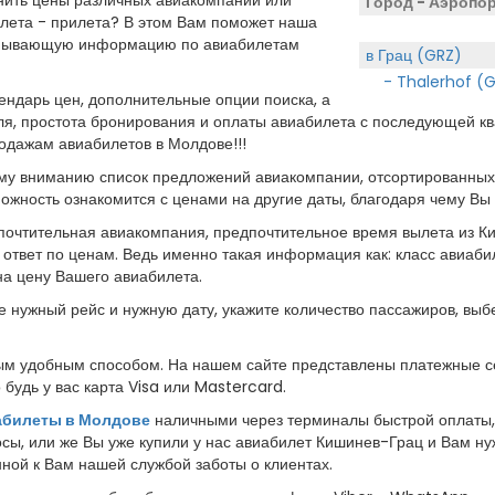
Город - Аэропо
ылета - прилета? В этом Вам поможет наша
ерпывающую информацию по авиабилетам
в Грац (GRZ)
- Thalerhof (G
ндарь цен, дополнительные опции поиска, а
ля, простота бронирования и оплаты авиабилета с последующей к
родажам авиабилетов в Молдове!!!
у вниманию список предложений авиакомпании, отсортированных о
можность ознакомится с ценами на другие даты, благодаря чему 
очтительная авиакомпания, предпочтительное время вылета из Ки
 ответ по ценам. Ведь именно такая информация как: класс авиаби
на цену Вашего авиабилета.
те нужный рейс и нужную дату, укажите количество пассажиров, вы
 удобным способом. На нашем сайте представлены платежные се
будь у вас карта Visa или Mastercard.
абилеты в Молдове
наличными через терминалы быстрой оплаты, в
осы, или же Вы уже купили у нас авиабилет Кишинев-Грац и Вам 
ой к Вам нашей службой заботы о клиентах.