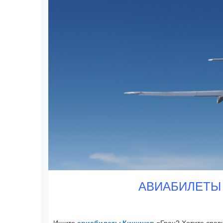
АВИАБИЛЕТЫ 
Ищите
авиабилеты Кишинев
-Грац? Хотите срав