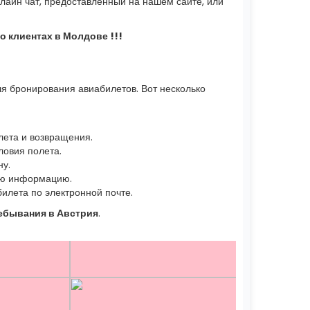
лайн чат, предоставленный на нашем сайте, или
о клиентах в Молдове !!!
я бронирования авиабилетов. Вот несколько
лета и возвращения.
ловия полета.
ну.
ную информацию.
илета по электронной почте.
ебывания в Австрия
.