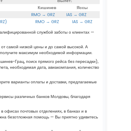
рт
Вылет:
Кишинев
Яссы
RMO → GRZ
IAS → GRZ
RZ)
RMO → GRZ
IAS → GRZ
валифицированной службой заботы о клиентах —
т самой низкой цены и до самой высокой. А
Вы получите максимум необходимой информации.
шинев-Грац, поиск прямого рейса без пересадки),
лета, необходимая дата, авиакомпания, количество
берите варианты оплаты и доставки, предлагаемые
рвисы различных банков Молдовы, благодаря
 офисах почтовых отделениях, в банках и в
нужна безотложная помощь — Вы приятно удивитесь