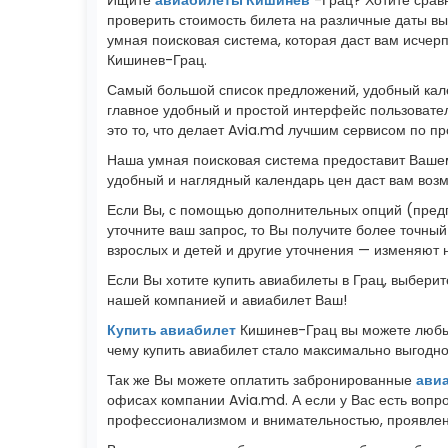
проверить стоимость билета на различные даты в
умная поисковая система, которая даст вам исч
Кишинев-Грац.
Самый большой список предложений, удобный кале
главное удобный и простой интерфейс пользовате
это то, что делает Avia.md лучшим сервисом по п
Наша умная поисковая система предоставит Вашем
удобный и наглядный календарь цен даст вам воз
Если Вы, с помощью дополнительных опций (предп
уточните ваш запрос, то Вы получите более точный
взрослых и детей и другие уточнения — изменяют 
Если Вы хотите купить авиабилеты в Грац, выбери
нашей компанией и авиабилет Ваш!
Купить авиабилет
Кишинев-Грац вы можете любым
чему купить авиабилет стало максимально выгодно 
Так же Вы можете оплатить забронированные
ави
офисах компании Avia.md. А если у Вас есть вопр
профессионализмом и внимательностью, проявленн