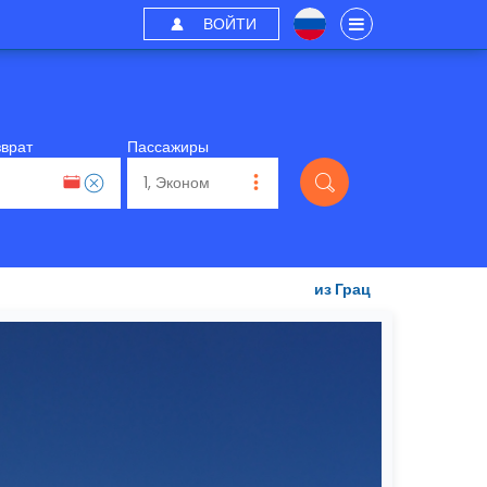
ВОЙТИ
зврат
Пассажиры
из Грац