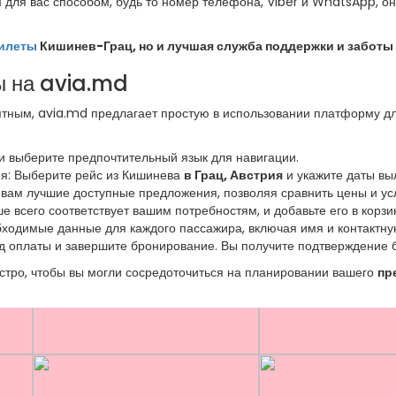
для вас способом, будь то номер телефона, Viber и WhatsApp, он
илеты
Кишинев-Грац, но и лучшая служба поддержки и заботы 
ы на avia.md
ным, avia.md предлагает простую в использовании платформу дл
 и выберите предпочтительный язык для навигации.
ия: Выберите рейс из Кишинева
в Грац, Австрия
и укажите даты вы
вам лучшие доступные предложения, позволяя сравнить цены и ус
е всего соответствует вашим потребностям, и добавьте его в корзи
бходимые данные для каждого пассажира, включая имя и контакт
 оплаты и завершите бронирование. Вы получите подтверждение б
стро, чтобы вы могли сосредоточиться на планировании вашего
пр