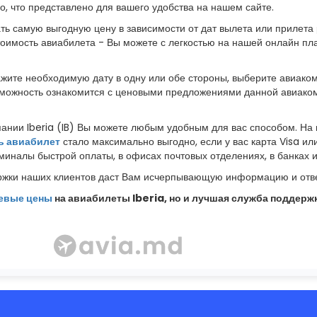
го, что представлено для вашего удобства на нашем сайте.
ть самую выгодную цену в зависимости от дат вылета или прилета р
стоимость авиабилета - Вы можете с легкостью на нашей онлайн п
кажите необходимую дату в одну или обе стороны, выберите авиак
возможность ознакомится с ценовыми предложениями данной авиако
ании Iberia (IB) Вы можете любым удобным для вас способом. Н
ь авиабилет
стало максимально выгодно, если у вас карта Visa ил
иналы быстрой оплаты, в офисах почтовых отделениях, в банках 
жки наших клиентов даст Вам исчерпывающую информацию и отве
евые цены
на авиабилеты Iberia, но и лучшая служба поддержк