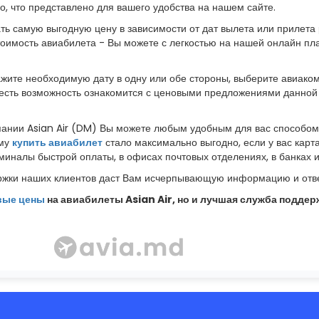
го, что представлено для вашего удобства на нашем сайте.
ь самую выгодную цену в зависимости от дат вылета или прилета р
стоимость авиабилета - Вы можете с легкостью на нашей онлайн п
кажите необходимую дату в одну или обе стороны, выберите авиако
с есть возможность ознакомится с ценовыми предложениями данной
пании Asian Air (DM) Вы можете любым удобным для вас способом
ему
купить авиабилет
стало максимально выгодно, если у вас карт
иналы быстрой оплаты, в офисах почтовых отделениях, в банках 
жки наших клиентов даст Вам исчерпывающую информацию и отве
вые цены
на авиабилеты Asian Air, но и лучшая служба поддерж