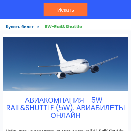
Искать
Купить билет
»
5W-Rail&Shuttle
АВИАКОМПАНИЯ - 5W-
RAIL&SHUTTLE (5W). АВИАБИЛЕТЫ
ОНЛАЙН
Найти лучшие предложения авиакомпании 5W-Rail&Shuttle