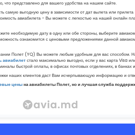
го, что представлено для вашего удобства на нашем сайте.
ть самую выгодную цену в зависимости от дат вылета или прилета 
стоимость авиабилета - Вы можете с легкостью на нашей онлайн п
кажите необходимую дату в одну или обе стороны, выберите авиа
возможность ознакомится с ценовыми предложениями данной авиако
пании Полет (YQ) Вы можете любым удобным для вас способом. Н
ь авиабилет
стало максимально выгодно, если у вас карта Visa ил
иналы быстрой оплаты, в офисах почтовых отделениях, в банках 
жки наших клиентов даст Вам исчерпывающую информацию и отве
евые цены
на авиабилеты Полет, но и лучшая служба поддержки