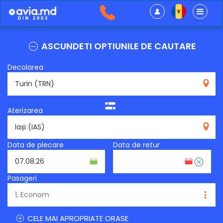
ASCUNDETI OPTIUNILE DE CAUTARE
Decolarea
TRN
Aterizarea
IAS
Data de plecare
Data de retur
Pasageri
CELE MAI APROPRIATE ORASE