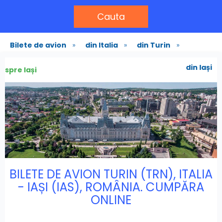
Cauta
Bilete de avion
»
din Italia
»
din Turin
»
din Iași
spre Iași
BILETE DE AVION TURIN (TRN), ITALIA
- IAȘI (IAS), ROMÂNIA. CUMPĂRA
ONLINE