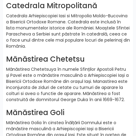
Catedrala Mitropolitană
Catedrala Arhiepiscopiei Iasi si Mitropolia Moldo-Bucovina
a Bisericii Ortodoxe Romane. Catedrala este inclusă în
lista monumentelor istorice ale României. Moaștele Sfintei
Parascheva a Serbiei sunt păstrate în catedrală, ceea ce
o face unul dintre cele mai populare locuri de pelerinaj din
România.
Mănăstirea Chetetsu
Mănăstirea Chetetsuya în numele Sfinților Apostoli Petru
și Pavel este o mănăstire masculină a Arhiepiscopiei Iași a
Bisericii Ortodoxe Române din orașul Iași. Manastirea este
inconjurata de ziduri de cetate cu turnuri de aparare la
colturi si avea o functie de aparare. Mănăstirea a fost
construită de domnitorul George Duka în anii 1669-1672.
Mănăstirea Goli
Mănăstirea Golia în cinstea Înălțării Domnului este o
mănăstire masculină a Arhiepiscopiei Iași a Bisericii
Ortodoxe Române din orașul Iași. Este situat în partea de