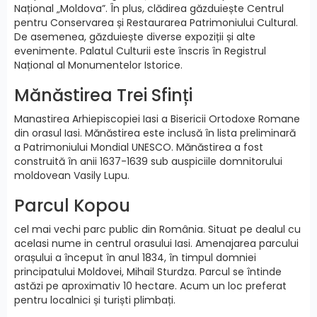
Național „Moldova”. În plus, clădirea găzduiește Centrul
pentru Conservarea și Restaurarea Patrimoniului Cultural.
De asemenea, găzduiește diverse expoziții și alte
evenimente. Palatul Culturii este înscris în Registrul
Național al Monumentelor Istorice.
Mănăstirea Trei Sfinți
Manastirea Arhiepiscopiei Iasi a Bisericii Ortodoxe Romane
din orasul Iasi. Mănăstirea este inclusă în lista preliminară
a Patrimoniului Mondial UNESCO. Mănăstirea a fost
construită în anii 1637-1639 sub auspiciile domnitorului
moldovean Vasily Lupu.
Parcul Kopou
cel mai vechi parc public din România. Situat pe dealul cu
acelasi nume in centrul orasului Iasi. Amenajarea parcului
orașului a început în anul 1834, în timpul domniei
principatului Moldovei, Mihail Sturdza. Parcul se întinde
astăzi pe aproximativ 10 hectare. Acum un loc preferat
pentru localnici și turiști plimbați.