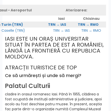
asul - Aeroportul
Aterizarea:
Iasi
Chisinau
n Turin (TRN)
TRN → IAS
TRN → RMO
Caselle (TRN)
TRN → IAS
TRN → RMO
IASI ESTE UN ORAȘ UNIVERSITAR
SITUAT ÎN PARTEA DE EST A ROMÂNIEI,
LÂNGĂ LA FRONTIERĂ CU REPUBLICA
MOLDOVA.
ATRACȚII TURISTICE DE TOP
Ce să urmărești și unde să mergi?
Palatul Culturii
cladire in orasul romanesc Iasi. Până în 1955, clădirea a
fost ocupată de instituții administrative și judiciare, apoi
acolo au fost deschise patru muzee. În prezent, aceștia
fac parte dintr-o organizație numită Complexul Muzeal