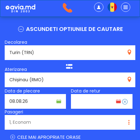
ASCUNDETI OPTIUNILE DE CAUTARE
Decolarea
TRN
Aterizarea
RMO
Data de plecare
Data de retur
Pasageri
CELE MAI APROPRIATE ORASE