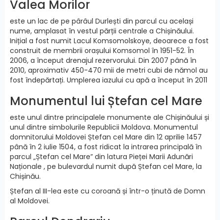
Valea Morilor
este un lac de pe pârâul Durlești din parcul cu același
nume, amplasat în vestul părții centrale a Chișinăului.
Inițial a fost numit Lacul Komsomolskoye, deoarece a fost
construit de membrii orașului Komsomol în 1951-52. În
2006, a început drenajul rezervorului. Din 2007 până în
2010, aproximativ 450-470 mii de metri cubi de nămol au
fost îndepărtați. Umplerea iazului cu apă a început în 2011
Monumentul lui Ștefan cel Mare
este unul dintre principalele monumente ale Chișinăului și
unul dintre simbolurile Republicii Moldova. Monumentul
domnitorului Moldovei Ștefan cel Mare din 12 aprilie 1457
până în 2 iulie 1504, a fost ridicat la intrarea principală în
parcul „Ștefan cel Mare” din latura Pieței Marii Adunări
Naționale , pe bulevardul numit după Ștefan cel Mare, la
Chișinău.
Ștefan al III-lea este cu coroană și într-o ținută de Domn
al Moldovei.