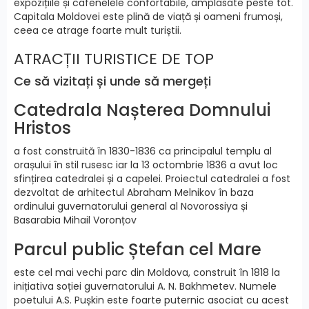
expozițiile și cafenelele confortabile, amplasate peste tot.
Capitala Moldovei este plină de viață și oameni frumoși,
ceea ce atrage foarte mult turiștii.
ATRACȚII TURISTICE DE TOP
Ce să vizitați și unde să mergeți
Catedrala Nașterea Domnului
Hristos
a fost construită în 1830-1836 ca principalul templu al
orașului în stil rusesc iar la 13 octombrie 1836 a avut loc
sfințirea catedralei și a capelei. Proiectul catedralei a fost
dezvoltat de arhitectul Abraham Melnikov în baza
ordinului guvernatorului general al Novorossiya și
Basarabia Mihail Voronțov
Parcul public Ștefan cel Mare
este cel mai vechi parc din Moldova, construit în 1818 la
inițiativa soției guvernatorului A. N. Bakhmetev. Numele
poetului A.S. Pușkin este foarte puternic asociat cu acest