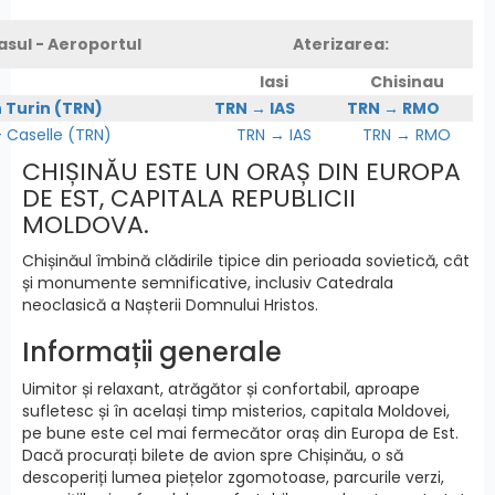
asul - Aeroportul
Aterizarea:
Iasi
Chisinau
n Turin (TRN)
TRN → IAS
TRN → RMO
Caselle (TRN)
TRN → IAS
TRN → RMO
CHIȘINĂU ESTE UN ORAȘ DIN EUROPA
DE EST, CAPITALA REPUBLICII
MOLDOVA.
Chișinăul îmbină clădirile tipice din perioada sovietică, cât
și monumente semnificative, inclusiv Catedrala
neoclasică a Nașterii Domnului Hristos.
Informații generale
Uimitor și relaxant, atrăgător și confortabil, aproape
sufletesc și în același timp misterios, capitala Moldovei,
pe bune este cel mai fermecător oraș din Europa de Est.
Dacă procurați bilete de avion spre Chișinău, o să
descoperiți lumea piețelor zgomotoase, parcurile verzi,