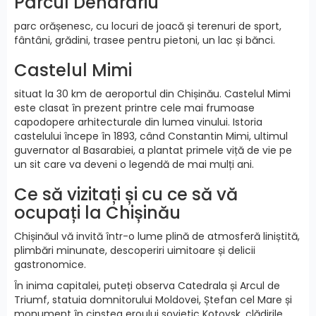
Parcul Dendrariu
parc orășenesc, cu locuri de joacă și terenuri de sport,
fântâni, grădini, trasee pentru pietoni, un lac și bănci.
Castelul Mimi
situat la 30 km de aeroportul din Chișinău. Castelul Mimi
este clasat în prezent printre cele mai frumoase
capodopere arhitecturale din lumea vinului. Istoria
castelului începe în 1893, când Constantin Mimi, ultimul
guvernator al Basarabiei, a plantat primele viță de vie pe
un sit care va deveni o legendă de mai mulți ani.
Ce să vizitați și cu ce să vă
ocupați la Chișinău
Chișinăul vă invită într-o lume plină de atmosferă liniștită,
plimbări minunate, descoperiri uimitoare și delicii
gastronomice.
În inima capitalei, puteți observa Catedrala și Arcul de
Triumf, statuia domnitorului Moldovei, Ștefan cel Mare și
monument în cinstea eroului sovietic Kotovsk, clădirile