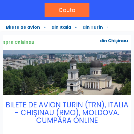
Cauta
Bilete de avion
»
din Italia
»
din Turin
»
din Chișinau
spre Chișinau
BILETE DE AVION TURIN (TRN), ITALIA
- CHIȘINAU (RMO), MOLDOVA.
CUMPĂRA ONLINE