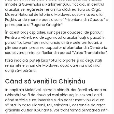
înnoite a Guvernului și Parlamentului. Tot aici, în centrul
orașului, se regăsește renumita clădirea Sala cu Orgă,
Muzeul Național de Istorie a Moldovei, casa-muzeu a lui
Pușkin, unde marele poet a scris "Prizonierul din Caucaz" și
prima parte a "Eugene Oneghin".
În acest oraș ospitalier, sunt peste douăzeci de parcuri.
Pentru a vă elibera de zgomotul orașului, luați o pauză în
parcul "La Izvor" pe malul unuia dintre cele trei lacuri, o
plimbare prin preajma copacilor și plantelor din Dendrariu
sau savurați mirosul florilor din parcul "Valea Trandafirilor".
Fără îndoială, puteți lăsa totul la o parte și să degustați
renumitele vinuri ale Moldovei, după care nu o să mai
doriți să-l părăsiți.
Când să veniți la Chișinău
În capitala Moldovei, clima e blândă, dar familiarizarea cu
Chișinăul va fi de două ori mai plăcută, în sezonul cald:
când străzile sunt înverzite și din acest motiv nu ai cum
să stai în casă. Platanii, teii, salcâmul, castanele de arțar,
grădinile cu flori luxuriante, vor transforma plimbarea într-