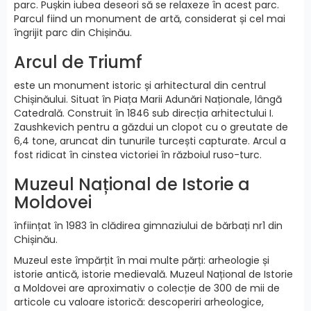
parc. Pușkin iubea deseori să se relaxeze în acest parc.
Parcul fiind un monument de artă, considerat și cel mai
îngrijit parc din Chișinău.
Arcul de Triumf
este un monument istoric și arhitectural din centrul
Chișinăului. Situat în Piața Marii Adunări Naționale, lângă
Catedrală. Construit în 1846 sub direcția arhitectului I.
Zaushkevich pentru a găzdui un clopot cu o greutate de
6,4 tone, aruncat din tunurile turcești capturate. Arcul a
fost ridicat în cinstea victoriei în războiul ruso-turc.
Muzeul Național de Istorie a
Moldovei
înființat în 1983 în clădirea gimnaziului de bărbați nr1 din
Chișinău.
Muzeul este împărțit în mai multe părți: arheologie și
istorie antică, istorie medievală. Muzeul Național de Istorie
a Moldovei are aproximativ o colecție de 300 de mii de
articole cu valoare istorică: descoperiri arheologice,