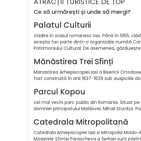
ATRACȚII TURISTICE DE TOP
Ce să urmărești și unde să mergi?
Palatul Culturii
cladire in orasul romanesc Iasi. Până în 1955, clă
aceștia fac parte dintr-o organizație numită Com
Patrimoniului Cultural. De asemenea, găzduiește di
Mănăstirea Trei Sfinți
Manastirea Arhiepiscopiei Iasi a Bisericii Ortodo
fost construită în anii 1637-1639 sub auspiciile 
Parcul Kopou
cel mai vechi parc public din România. Situat pe 
domniei principatului Moldovei, Mihail Sturdza. Pa
Catedrala Mitropolitană
Catedrala Arhiepiscopiei Iasi si Mitropolia Moldo
Moaștele Sfintei Parascheva a Serbiei sunt păstra