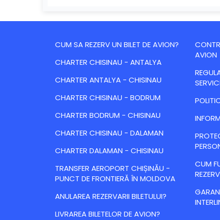
CUM SA REZERV UN BILET DE AVION?
CONTRA
AVION
CHARTER CHISINAU - ANTALYA
REGULA
CHARTER ANTALYA - CHISINAU
SERVIC
CHARTER CHISINAU - BODRUM
POLITI
CHARTER BODRUM - CHISINAU
INFORM
CHARTER CHISINAU - DALAMAN
PROTE
PERSO
CHARTER DALAMAN - CHISINAU
CUM FU
TRANSFER AEROPORT CHIȘINĂU -
REZERV
PUNCT DE FRONTIERĂ ÎN MOLDOVA
GARANȚ
ANULAREA REZERVARII BILETULUI?
INTERLI
LIVRAREA BILETELOR DE AVION?