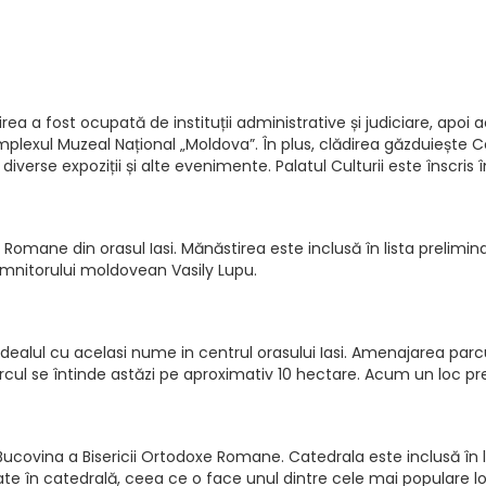
direa a fost ocupată de instituții administrative și judiciare, apo
plexul Muzeal Național „Moldova”. În plus, clădirea găzduiește 
verse expoziții și alte evenimente. Palatul Culturii este înscris 
xe Romane din orasul Iasi. Mănăstirea este inclusă în lista prelim
domnitorului moldovean Vasily Lupu.
dealul cu acelasi nume in centrul orasului Iasi. Amenajarea parcul
rcul se întinde astăzi pe aproximativ 10 hectare. Acum un loc prefe
-Bucovina a Bisericii Ortodoxe Romane. Catedrala este inclusă în
te în catedrală, ceea ce o face unul dintre cele mai populare lo