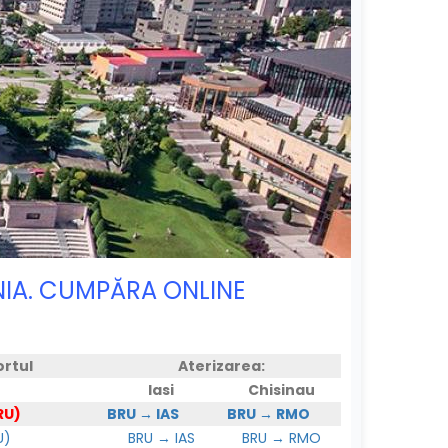
ÂNIA. CUMPĂRA ONLINE
ortul
Aterizarea:
Iasi
Chisinau
RU)
BRU → IAS
BRU → RMO
U)
BRU → IAS
BRU → RMO