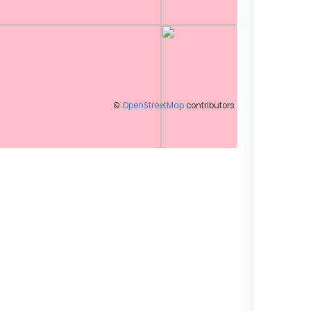
©
OpenStreetMap
contributors