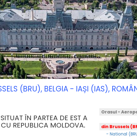
SSELS (BRU), BELGIA - IAȘI (IAS), ROM
Orasul - Aerop
 SITUAT ÎN PARTEA DE EST A
Ă CU REPUBLICA MOLDOVA.
din Brussels (B
- National (BR