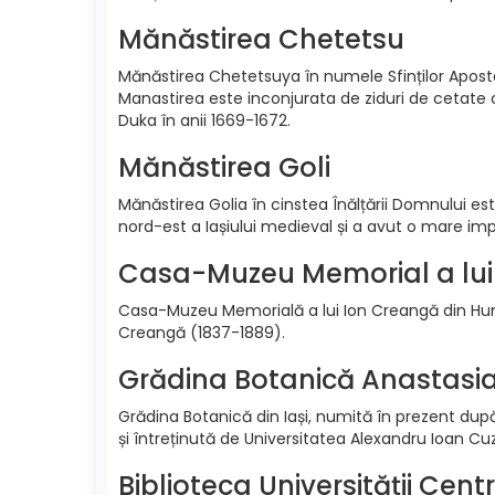
Mănăstirea Chetetsu
Mănăstirea Chetetsuya în numele Sfinților Apostol
Manastirea este inconjurata de ziduri de cetate 
Duka în anii 1669-1672.
Mănăstirea Goli
Mănăstirea Golia în cinstea Înălțării Domnului est
nord-est a Iașiului medieval și a avut o mare im
Casa-Muzeu Memorial a lui
Casa-Muzeu Memorială a lui Ion Creangă din Humu
Creangă (1837-1889).
Grădina Botanică Anastasi
Grădina Botanică din Iași, numită în prezent după
și întreținută de Universitatea Alexandru Ioan 
Biblioteca Universității Cent