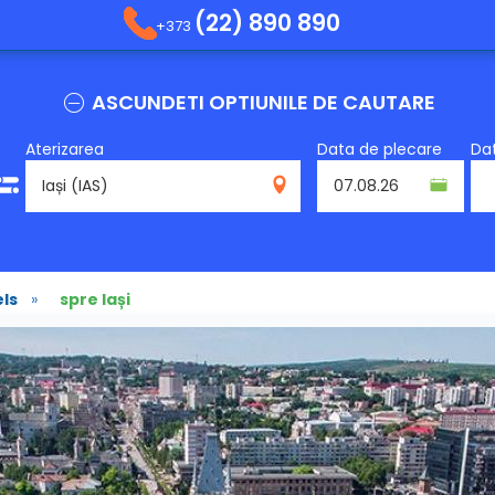
(22) 890 890
+373
ASCUNDETI OPTIUNILE DE CAUTARE
Aterizarea
Data de plecare
Dat
IAS
els
»
spre Iași