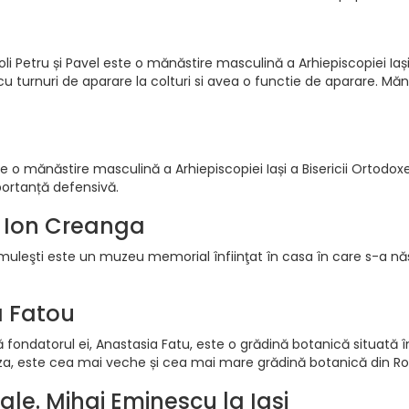
i Petru și Pavel este o mănăstire masculină a Arhiepiscopiei Iași 
cu turnuri de aparare la colturi si avea o functie de aparare. Mă
e o mănăstire masculină a Arhiepiscopiei Iași a Bisericii Ortodoxe
portanță defensivă.
 Ion Creanga
leşti este un muzeu memorial înfiinţat în casa în care s-a năs
a Fatou
 fondatorul ei, Anastasia Fatu, este o grădină botanică situată în
Cuza, este cea mai veche și cea mai mare grădină botanică din R
rale. Mihai Eminescu la Iasi