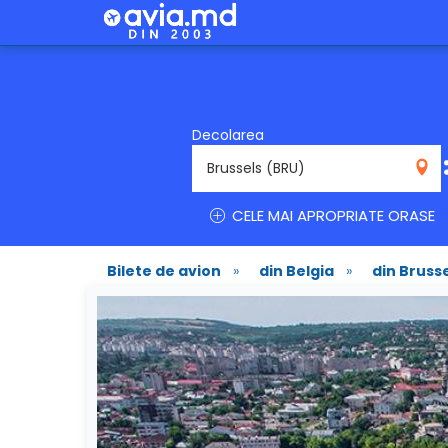
Decolarea
BRU
CELE MAI APROPRIATE ORASE
Bilete de avion
»
din Belgia
»
din Bruss