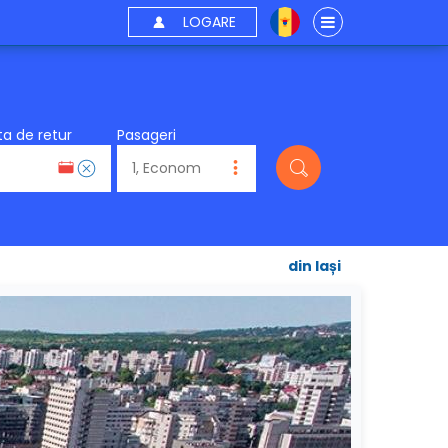
LOGARE
a de retur
Pasageri
din Iași