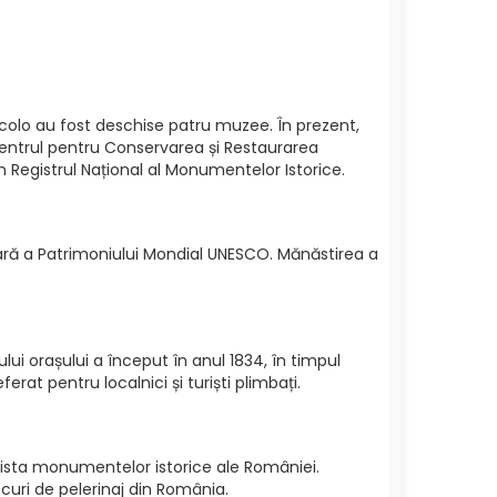
i acolo au fost deschise patru muzee. În prezent,
Centrul pentru Conservarea și Restaurarea
în Registrul Național al Monumentelor Istorice.
inară a Patrimoniului Mondial UNESCO. Mănăstirea a
ui orașului a început în anul 1834, în timpul
rat pentru localnici și turiști plimbați.
 lista monumentelor istorice ale României.
curi de pelerinaj din România.